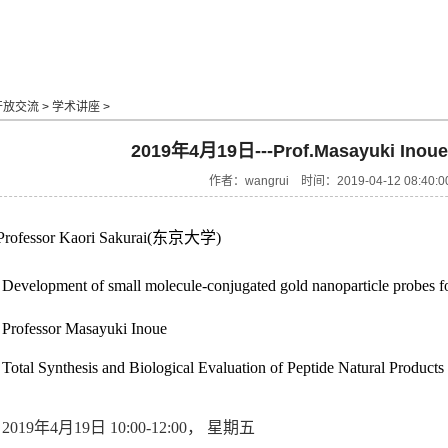
开放交流
>
学术讲座
>
2019年4月19日---Prof.Masayuki 
作者：wangrui 时间：2019-04-12 08:4
Professor Kaori Sakurai(东京大学)
：
Development of small molecule-conjugated gold nanoparticle probes for
：
Professor Masayuki Inoue
：
Total Synthesis and Biological Evaluation of Peptide Natural Products
：
2019年4月19日 10:00-12:00， 星期五