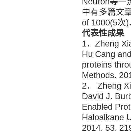
Neuron
中有多篇文章被C&
of 1000(5
代表性成果
1．Zheng Xian
Hu Cang and 
proteins thro
Methods. 201
2． Zheng Xia
David J. Bur
Enabled Prot
Haloalkane U
2014, 53, 21