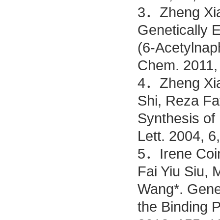
3．Zheng Xian
Genetically 
(6-Acetylnap
Chem. 2011,
4．Zheng Xian
Shi, Reza Fa
Synthesis of
Lett. 2004, 6
5．Irene Coin
Fai Yiu Siu,
Wang*. Genet
the Binding 