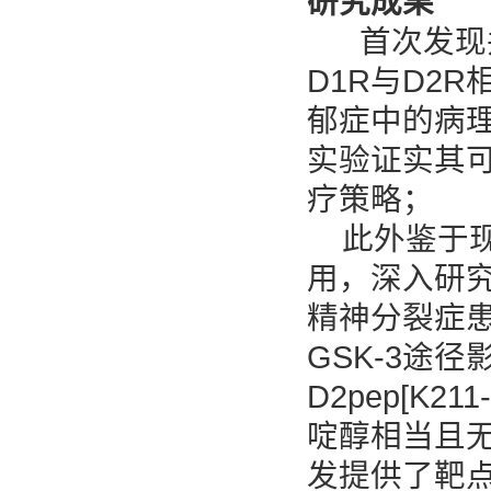
研究成果
首次发现并
D1R与D2
郁症中的病理
实验证实其
疗策略；
此外鉴于现
用，深入研究
精神分裂症患
GSK-3途
D2pep[K2
啶醇相当且
发提供了靶