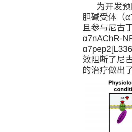
为开发预防
胆碱受体（α
且参与尼古
α7nAChR
α7pep2[L
效阻断了尼
的治疗做出