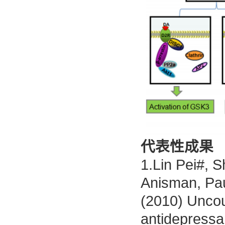
代表性成果
1.Lin Pei#, 
Anisman, Pau
(2010) Unco
antidepressan