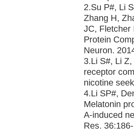
2.Su P#, Li 
Zhang H, Zh
JC, Fletcher
Protein Comp
Neuron. 2014
3.Li S#, Li 
receptor com
nicotine see
4.Li SP#, D
Melatonin pr
A-induced ne
Res. 36:186-