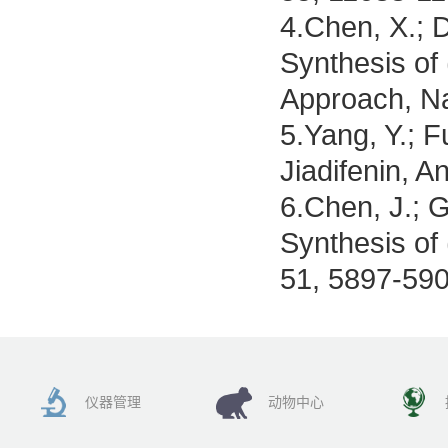
4.Chen, X.; D
Synthesis of
Approach, Na
5.Yang, Y.; F
Jiadifenin, 
6.Chen, J.; Ga
Synthesis of
51, 5897-59
仪器管理
动物中心