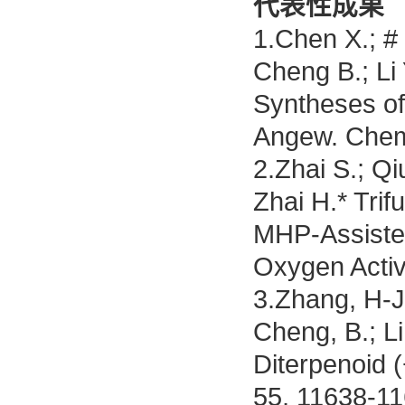
代表性成果
1.Chen X.; # 
Cheng B.; Li 
Syntheses of
Angew. Chem.
2.Zhai S.; Qi
Zhai H.* Trif
MHP-Assisted
Oxygen Activ
3.Zhang, H-J.
Cheng, B.; Li
Diterpenoid 
55, 11638-11