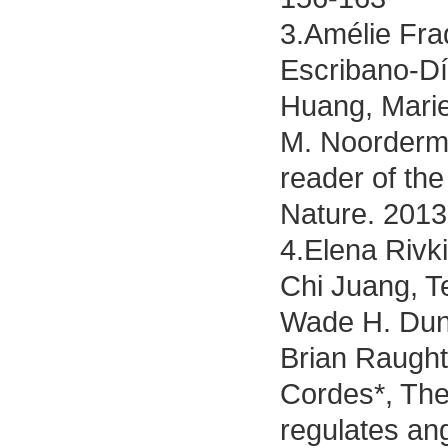
3.Amélie Fra
Escribano-Dí
Huang, Marie
M. Noorderme
reader of th
Nature. 2013
4.Elena Rivki
Chi Juang, T
Wade H. Dun
Brian Raught
Cordes*, The 
regulates an