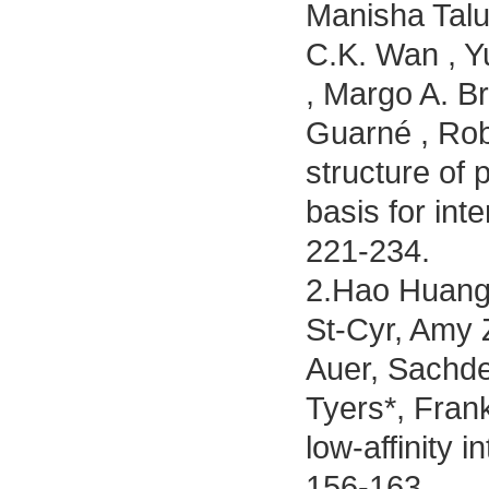
Manisha Taluk
C.K. Wan , Y
, Margo A. Br
Guarné , Rob
structure of
basis for inte
221-234.
2.Hao Huang#
St-Cyr, Amy
Auer, Sachde
Tyers*, Frank
low-affinity i
156-163