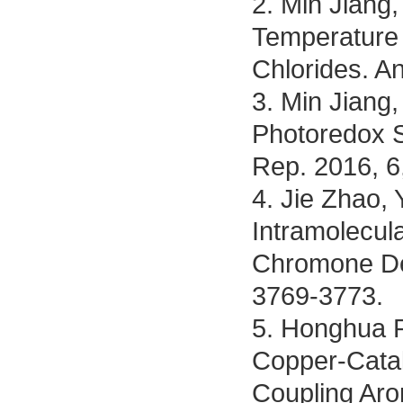
2. Min Jiang,
Temperature A
Chlorides. A
3. Min Jiang,
Photoredox Sy
Rep. 2016, 6
4. Jie Zhao,
Intramolecul
Chromone Der
3769-3773.
5. Honghua R
Copper-Catal
Coupling Aro